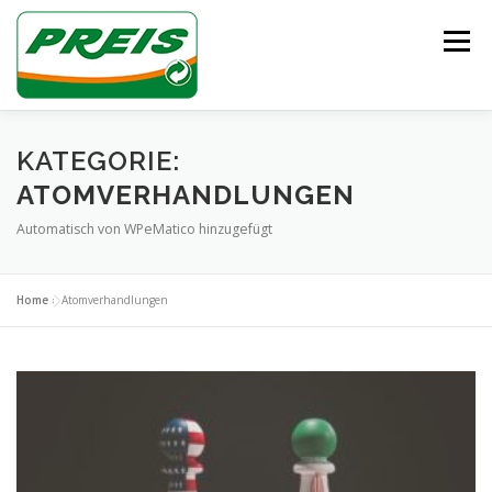
Zum
Inhalt
Menü
springen
ÜBER UNS
HEIZÖL/DIESEL
ENTSORGUNG
KATEGORIE:
ATOMVERHANDLUNGEN
Automatisch von WPeMatico hinzugefügt
UNSER TEAM
KONTAKT
Home
»
Atomverhandlungen