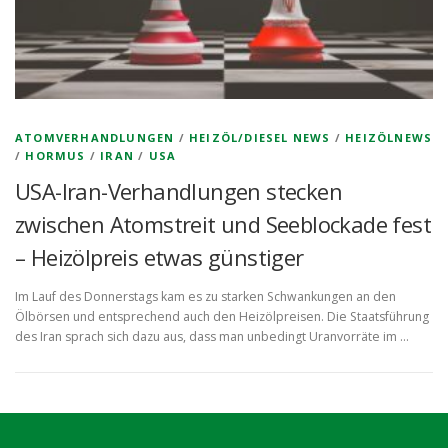
ATOMVERHANDLUNGEN
/
HEIZÖL/DIESEL NEWS
/
HEIZÖLNEWS
/
HORMUS
/
IRAN
/
USA
USA-Iran-Verhandlungen stecken
zwischen Atomstreit und Seeblockade fest
– Heizölpreis etwas günstiger
Im Lauf des Donnerstags kam es zu starken Schwankungen an den
Ölbörsen und entsprechend auch den Heizölpreisen. Die Staatsführung
des Iran sprach sich dazu aus, dass man unbedingt Uranvorräte im …