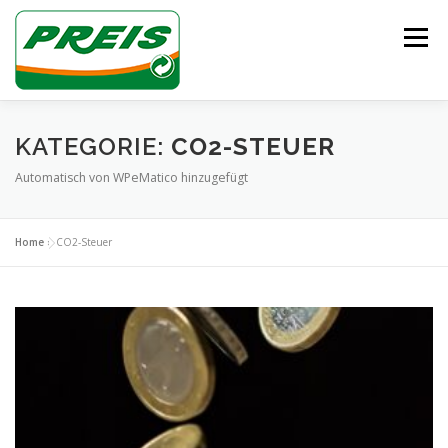
Zum
Inhalt
Menü
springen
ÜBER UNS
HEIZÖL/DIESEL
ENTSORGUNG
KATEGORIE:
CO2-STEUER
Automatisch von WPeMatico hinzugefügt
UNSER TEAM
KONTAKT
Home
»
CO2-Steuer