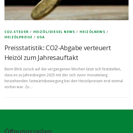
CO2-STEUER
/
HEIZÖL/DIESEL NEWS
/
HEIZÖLNEWS
/
HEIZÖLPREISE
/
USA
Preisstatistik: CO2-Abgabe verteuert
Heizöl zum Jahresauftakt
Beim Blick zurück auf die vergangenen Wochen lässt sich feststellen,
dass es zu Jahresbeginn 2025 mit der sich zuvor monatelang
hinziehenden Seitwärtsbewegung bei den Heizölpreisen erst einmal
vorbei war. Zu …
Öffnungszeiten