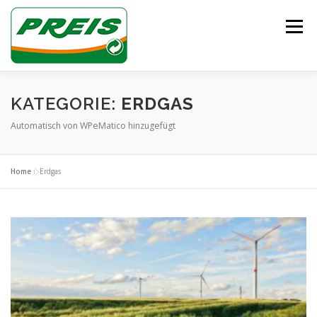
Zum
Inhalt
Menü
springen
ÜBER UNS
HEIZÖL/DIESEL
ENTSORGUNG
KATEGORIE:
ERDGAS
Automatisch von WPeMatico hinzugefügt
UNSER TEAM
KONTAKT
Home
»
Erdgas