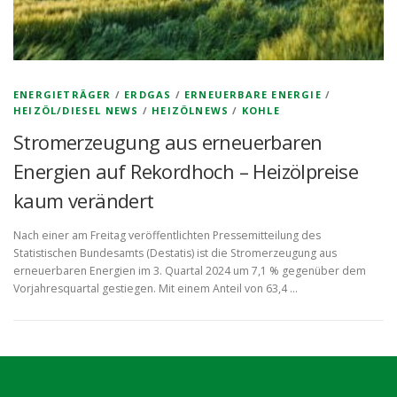
ENERGIETRÄGER
/
ERDGAS
/
ERNEUERBARE ENERGIE
/
HEIZÖL/DIESEL NEWS
/
HEIZÖLNEWS
/
KOHLE
Stromerzeugung aus erneuerbaren
Energien auf Rekordhoch – Heizölpreise
kaum verändert
Nach einer am Freitag veröffentlichten Pressemitteilung des
Statistischen Bundesamts (Destatis) ist die Stromerzeugung aus
erneuerbaren Energien im 3. Quartal 2024 um 7,1 % gegenüber dem
Vorjahresquartal gestiegen. Mit einem Anteil von 63,4 …