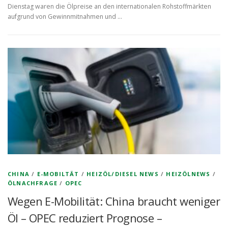
Dienstag waren die Ölpreise an den internationalen Rohstoffmärkten
aufgrund von Gewinnmitnahmen und …
CHINA
/
E-MOBILTÄT
/
HEIZÖL/DIESEL NEWS
/
HEIZÖLNEWS
/
ÖLNACHFRAGE
/
OPEC
Wegen E-Mobilität: China braucht weniger
Öl – OPEC reduziert Prognose –