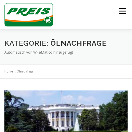
Zum
Inhalt
Menü
springen
ÜBER UNS
HEIZÖL/DIESEL
ENTSORGUNG
KATEGORIE:
ÖLNACHFRAGE
Automatisch von WPeMatico hinzugefügt
UNSER TEAM
KONTAKT
Home
»
Ölnachfrage