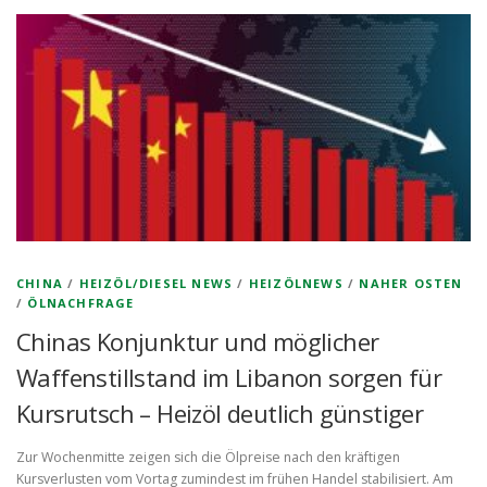
CHINA
/
HEIZÖL/DIESEL NEWS
/
HEIZÖLNEWS
/
NAHER OSTEN
/
ÖLNACHFRAGE
Chinas Konjunktur und möglicher
Waffenstillstand im Libanon sorgen für
Kursrutsch – Heizöl deutlich günstiger
Zur Wochenmitte zeigen sich die Ölpreise nach den kräftigen
Kursverlusten vom Vortag zumindest im frühen Handel stabilisiert. Am