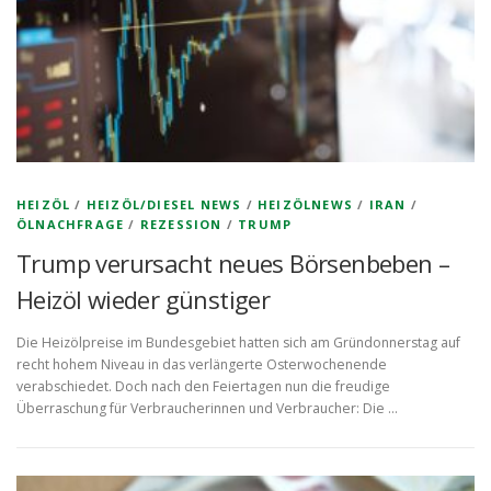
HEIZÖL
/
HEIZÖL/DIESEL NEWS
/
HEIZÖLNEWS
/
IRAN
/
ÖLNACHFRAGE
/
REZESSION
/
TRUMP
Trump verursacht neues Börsenbeben –
Heizöl wieder günstiger
Die Heizölpreise im Bundesgebiet hatten sich am Gründonnerstag auf
recht hohem Niveau in das verlängerte Osterwochenende
verabschiedet. Doch nach den Feiertagen nun die freudige
Überraschung für Verbraucherinnen und Verbraucher: Die …