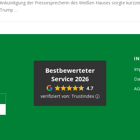
Ankündigung der Pressesprecherin des Weißen Hauses sorgte kurzzei
Trump …
I
Bestbewerteter
Im
Service 2026
Da
4.7
A
verifiziert von: Trustindex