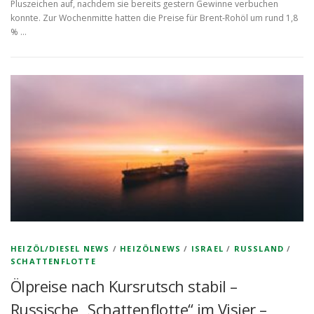
Pluszeichen auf, nachdem sie bereits gestern Gewinne verbuchen
konnte. Zur Wochenmitte hatten die Preise für Brent-Rohöl um rund 1,8
% …
HEIZÖL/DIESEL NEWS
/
HEIZÖLNEWS
/
ISRAEL
/
RUSSLAND
/
SCHATTENFLOTTE
Ölpreise nach Kursrutsch stabil –
Russische „Schattenflotte“ im Visier –