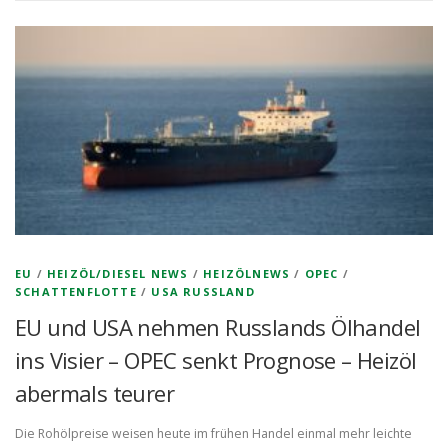
EU
/
HEIZÖL/DIESEL NEWS
/
HEIZÖLNEWS
/
OPEC
/
SCHATTENFLOTTE
/
USA RUSSLAND
EU und USA nehmen Russlands Ölhandel
ins Visier – OPEC senkt Prognose – Heizöl
abermals teurer
Die Rohölpreise weisen heute im frühen Handel einmal mehr leichte