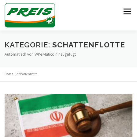
Zum
Inhalt
Menü
springen
ÜBER UNS
HEIZÖL/DIESEL
ENTSORGUNG
KATEGORIE:
SCHATTENFLOTTE
Automatisch von WPeMatico hinzugefügt
UNSER TEAM
KONTAKT
Home
»
Schattenflotte