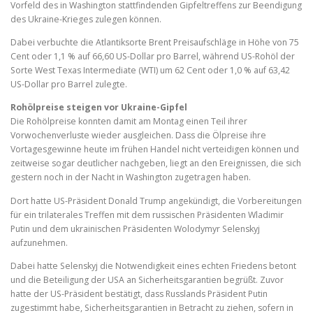
Vorfeld des in Washington stattfindenden Gipfeltreffens zur Beendigung
des Ukraine-Krieges zulegen können.
Dabei verbuchte die Atlantiksorte Brent Preisaufschläge in Höhe von 75
Cent oder 1,1 % auf 66,60 US-Dollar pro Barrel, während US-Rohöl der
Sorte West Texas Intermediate (WTI) um 62 Cent oder 1,0 % auf 63,42
US-Dollar pro Barrel zulegte.
Rohölpreise steigen vor Ukraine-Gipfel
Die Rohölpreise konnten damit am Montag einen Teil ihrer
Vorwochenverluste wieder ausgleichen. Dass die Ölpreise ihre
Vortagesgewinne heute im frühen Handel nicht verteidigen können und
zeitweise sogar deutlicher nachgeben, liegt an den Ereignissen, die sich
gestern noch in der Nacht in Washington zugetragen haben.
Dort hatte US-Präsident Donald Trump angekündigt, die Vorbereitungen
für ein trilaterales Treffen mit dem russischen Präsidenten Wladimir
Putin und dem ukrainischen Präsidenten
Wolodymyr
Selenskyj
aufzunehmen.
Dabei hatte Selenskyj
die Notwendigkeit eines echten Friedens betont
und die Beteiligung der USA an Sicherheitsgarantien begrüßt. Zuvor
hatte der US-Präsident bestätigt, dass Russlands Präsident Putin
zugestimmt habe, Sicherheitsgarantien in Betracht zu ziehen, sofern in