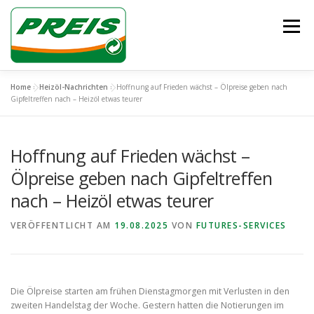
Zum
Inhalt
Menü
springen
Home
»
Heizöl-Nachrichten
»
Hoffnung auf Frieden wächst – Ölpreise geben nach
ÜBER UNS
HEIZÖL/DIESEL
ENTSORGUNG
Gipfeltreffen nach – Heizöl etwas teurer
Hoffnung auf Frieden wächst –
UNSER TEAM
KONTAKT
Ölpreise geben nach Gipfeltreffen
nach – Heizöl etwas teurer
VERÖFFENTLICHT AM
19.08.2025
VON
FUTURES-SERVICES
Die Ölpreise starten am frühen Dienstagmorgen mit Verlusten in den
zweiten Handelstag der Woche. Gestern hatten die Notierungen im