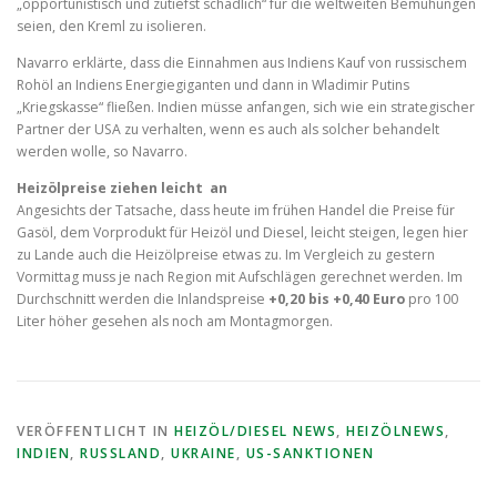
„opportunistisch und zutiefst schädlich“ für die weltweiten Bemühungen
seien, den Kreml zu isolieren.
Navarro erklärte, dass die Einnahmen aus Indiens Kauf von russischem
Rohöl an Indiens Energiegiganten und dann in Wladimir Putins
„Kriegskasse“ fließen. Indien müsse anfangen, sich wie ein strategischer
Partner der USA zu verhalten, wenn es auch als solcher behandelt
werden wolle, so Navarro.
Heizölpreise ziehen leicht an
Angesichts der Tatsache, dass heute im frühen Handel die Preise für
Gasöl, dem Vorprodukt für Heizöl und Diesel, leicht steigen, legen hier
zu Lande auch die Heizölpreise etwas zu. Im Vergleich zu gestern
Vormittag muss je nach Region mit Aufschlägen gerechnet werden. Im
Durchschnitt werden die Inlandspreise
+0,20 bis +0,40 Euro
pro 100
Liter höher gesehen als noch am Montagmorgen.
VERÖFFENTLICHT IN
HEIZÖL/DIESEL NEWS
,
HEIZÖLNEWS
,
INDIEN
,
RUSSLAND
,
UKRAINE
,
US-SANKTIONEN