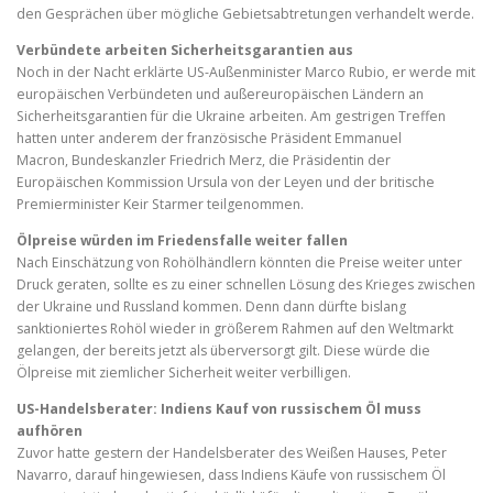
den Gesprächen über mögliche Gebietsabtretungen verhandelt werde.
Verbündete arbeiten Sicherheitsgarantien aus
Noch in der Nacht erklärte US-Außenminister Marco
Rubio
, er werde mit
europäischen Verbündeten und außereuropäischen Ländern an
Sicherheitsgarantien für die Ukraine arbeiten. Am gestrigen Treffen
hatten unter anderem der französische Präsident
Emmanuel
Macron, Bundeskanzler Friedrich Merz, die Präsidentin der
Europäischen Kommission Ursula von der
Leyen
und der britische
Premierminister
Keir
Starmer
teilgenommen.
Ölpreise würden im Friedensfalle weiter fallen
Nach Einschätzung von Rohölhändlern könnten die Preise weiter unter
Druck geraten, sollte es zu einer schnellen Lösung des Krieges zwischen
der Ukraine und Russland kommen. Denn dann dürfte bislang
sanktioniertes Rohöl wieder in größerem Rahmen auf den Weltmarkt
gelangen, der bereits jetzt als überversorgt gilt. Diese würde die
Ölpreise mit ziemlicher Sicherheit weiter verbilligen.
US-Handelsberater: Indiens Kauf von russischem Öl muss
aufhören
Zuvor hatte gestern der Handelsberater des Weißen Hauses, Peter
Navarro, darauf hingewiesen, dass Indiens Käufe von russischem Öl