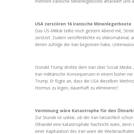
mehrere iranische Minenlegeboote attackiert und
USA zerstören 16 iranische Minenlegerboote
Das US-Militär teilte noch gestern Abend mit, Str
zerstört. Zudem veröffentlichte es Videomaterial,
denen zufolge der Iran begonnen habe, Unterwasse
Donald Trump drohte dem Iran über Social Media: „
Iran militärische Konsequenzen in einem bisher ni
Trump. Er fügte an, dass die USA dieselben Metho
Hormus zu legen, dauerhaft zu eliminieren“.
Verminung wäre Katastrophe für den Ölmark
Zur Stunde ist unklar, ob der Iran tatsächlich sch
Ölhandel eine katastrophale Nachricht wäre, denn 
einer Kapitulation des Iran wäre die Wiederaufnah