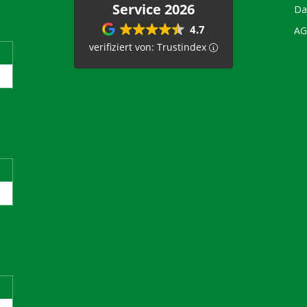
Service 2026
Da
4.7
A
verifiziert von: Trustindex