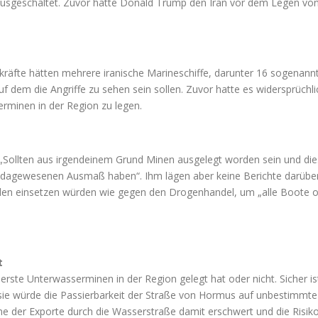
 ausgeschaltet. Zuvor hatte Donald Trump den Iran vor dem Legen v
eitkräfte hätten mehrere iranische Marineschiffe, darunter 16 sogena
 auf dem die Angriffe zu sehen sein sollen. Zuvor hatte es widersprü
rminen in der Region zu legen.
Sollten aus irgendeinem Grund Minen ausgelegt worden sein und diese
e dagewesenen Ausmaß haben“. Ihm lägen aber keine Berichte darüber 
den einsetzen würden wie gegen den Drogenhandel, um „alle Boote ode
t
on erste Unterwasserminen in der Region gelegt hat oder nicht. Sicher
sie würde die Passierbarkeit der Straße von Hormus auf unbestimmte 
me der Exporte durch die Wasserstraße damit erschwert und die Risik