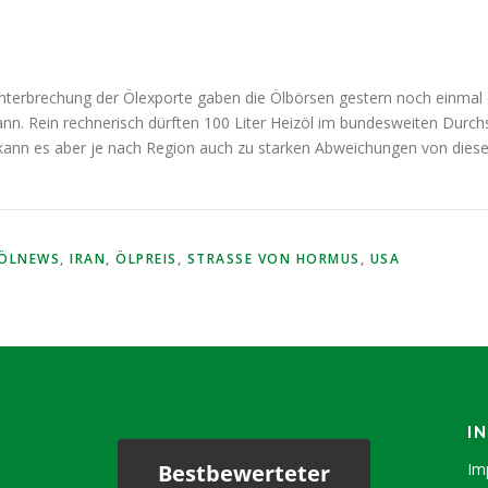
nterbrechung der Ölexporte gaben die Ölbörsen gestern noch einmal 
nn. Rein rechnerisch dürften 100 Liter Heizöl im bundesweiten Durch
tät kann es aber je nach Region auch zu starken Abweichungen von di
ZÖLNEWS
,
IRAN
,
ÖLPREIS
,
STRASSE VON HORMUS
,
USA
I
Bestbewerteter
Im