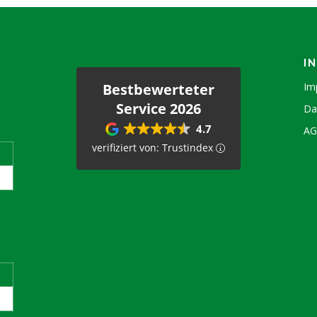
I
Bestbewerteter
Im
Service 2026
Da
4.7
A
verifiziert von: Trustindex