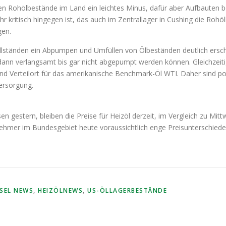
en Rohölbestände im Land ein leichtes Minus, dafür aber Aufbauten be
ehr kritisch hingegen ist, das auch im Zentrallager in Cushing die Roh
gen.
Füllständen ein Abpumpen und Umfüllen von Ölbeständen deutlich ersc
 dann verlangsamt bis gar nicht abgepumpt werden können. Gleichzeitig
- und Verteilort für das amerikanische Benchmark-Öl WTI. Daher sind 
versorgung.
n gestern, bleiben die Preise für Heizöl derzeit, im Vergleich zu Mi
mer im Bundesgebiet heute voraussichtlich enge Preisunterschied
ESEL NEWS
,
HEIZÖLNEWS
,
US-ÖLLAGERBESTÄNDE