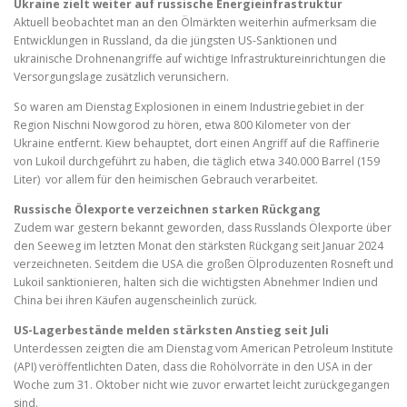
Ukraine zielt weiter auf russische Energieinfrastruktur
Aktuell beobachtet man an den Ölmärkten weiterhin aufmerksam die
Entwicklungen in Russland, da die jüngsten US-Sanktionen und
ukrainische Drohnenangriffe auf wichtige Infrastruktureinrichtungen die
Versorgungslage zusätzlich verunsichern.
So waren am Dienstag Explosionen in einem Industriegebiet in der
Region Nischni Nowgorod zu hören, etwa 800 Kilometer von der
Ukraine entfernt. Kiew behauptet, dort einen Angriff auf die Raffinerie
von Lukoil durchgeführt zu haben, die täglich etwa 340.000 Barrel (159
Liter) vor allem für den heimischen Gebrauch verarbeitet.
Russische Ölexporte verzeichnen starken Rückgang
Zudem war gestern bekannt geworden, dass Russlands Ölexporte über
den Seeweg im letzten Monat den stärksten Rückgang seit Januar 2024
verzeichneten. Seitdem die USA die großen Ölproduzenten Rosneft und
Lukoil sanktionieren, halten sich die wichtigsten Abnehmer Indien und
China bei ihren Käufen augenscheinlich zurück.
US-Lagerbestände melden stärksten Anstieg seit Juli
Unterdessen zeigten die am Dienstag vom American Petroleum Institute
(API) veröffentlichten Daten, dass die Rohölvorräte in den USA in der
Woche zum 31. Oktober nicht wie zuvor erwartet leicht zurückgegangen
sind.