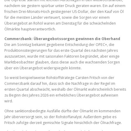
nachdem sie gestern spürbar unter Druck geraten waren. Ein auf einem
frischen Drei-Monats-Hoch gestiegener US-Dollar, der den Kauf von Öl
für die meisten Länder verteuert, sowie die Sorgen vor einem
Überangebot an Rohöl waren am Dienstag für die schwächelnden
Ölmärkte hauptverantwortlich.
Commerzbank: Überangebotssorgen gewinnen die Oberhand
Die am Sonntag bekannt gegebene Entscheidung der OPEC+, die
Produktionssteigerungen für das erste Quartal des nächsten Jahres
auszusetzen, wurde mit saisonalen Faktoren begründet, aber einige
Marktbeobachter glauben, dass diese auch die wachsenden Sorgen
über ein Überangebot widerspiegeln könnte.
So weist beispielsweise Rohstoffstratege Carsten Fritsch von der
Commerzbank darauf hin, dass sich die Nachfrage in der Regel im
ersten Quartal abschwächt, weshalb der Ölmarkt wahrscheinlich bereits
zu Beginn des Jahres 2026 ein erhebliches Überangebot aufweisen
wird.
Ohne sanktionsbedingte Ausfälle dürfte der Ölmarkt im kommenden
Jahr überversorgt sein, so der Rohstoffanalyst. Außerdem gebe es
Fritsch zufolge derzeit gemischte Signale hinsichtlich der Ölnachfrage.