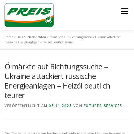
Zum
Inhalt
Menü
springen
Home
»
Heizöl-Nachrichten
»
Ölmärkte auf Richtungssuche – Ukraine attackiert
ÜBER UNS
HEIZÖL/DIESEL
ENTSORGUNG
russische Energieanlagen – Heizöl deutlich teurer
Ölmärkte auf Richtungssuche –
UNSER TEAM
KONTAKT
Ukraine attackiert russische
Energieanlagen – Heizöl deutlich
teurer
VERÖFFENTLICHT AM
05.11.2025
VON
FUTURES-SERVICES
Die Ölpreise starten mit leichten Aufschlägen in den Mittwochshandel,