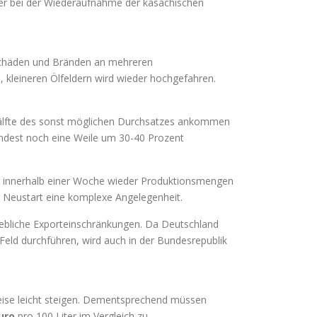
her bei der Wiederaufnahme der kasachischen
 Schäden und Bränden an mehreren
kleineren Ölfeldern wird wieder hochgefahren.
 Hälfte des sonst möglichen Durchsatzes ankommen
ndest noch eine Weile um 30-40 Prozent
n innerhalb einer Woche wieder Produktionsmengen
r Neustart eine komplexe Angelegenheit.
rhebliche Exporteinschränkungen. Da Deutschland
eld durchführen, wird auch in der Bundesrepublik
reise leicht steigen. Dementsprechend müssen
uro
pro 100 Liter im Vergleich zu