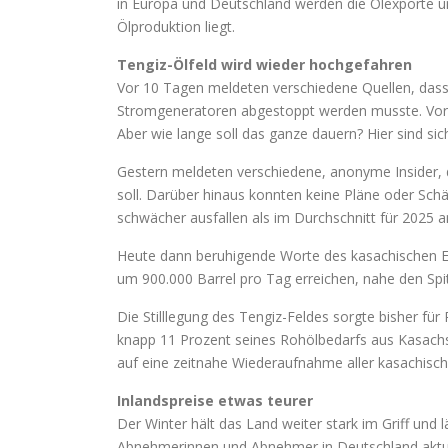
in Europa und Deutschland werden die Ölexporte u
Ölproduktion liegt.
Tengiz-Ölfeld wird wieder hochgefahren
Vor 10 Tagen meldeten verschiedene Quellen, das
Stromgeneratoren abgestoppt werden musste. Vorge
Aber wie lange soll das ganze dauern? Hier sind sich
Gestern meldeten verschiedene, anonyme Insider, 
soll. Darüber hinaus konnten keine Pläne oder Sc
schwächer ausfallen als im Durchschnitt für 2025
Heute dann beruhigende Worte des kasachischen En
um 900.000 Barrel pro Tag erreichen, nahe den Spi
Die Stilllegung des Tengiz-Feldes sorgte bisher fü
knapp 11 Prozent seines Rohölbedarfs aus Kasachst
auf eine zeitnahe Wiederaufnahme aller kasachisch
Inlandspreise etwas teurer
Der Winter hält das Land weiter stark im Griff un
Abnehmerinnen und Abnehmer in Deutschland aktuell