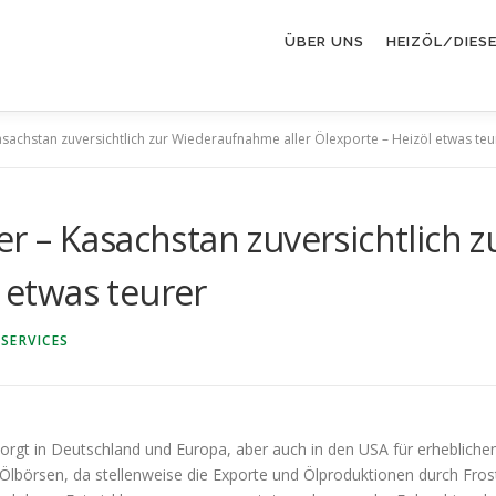
ÜBER UNS
HEIZÖL/DIES
sachstan zuversichtlich zur Wiederaufnahme aller Ölexporte – Heizöl etwas teu
r – Kasachstan zuversichtlich
l etwas teurer
SERVICES
 sorgt in Deutschland und Europa, aber auch in den USA für erhebliche
-Ölbörsen, da stellenweise die Exporte und Ölproduktionen durch Fros