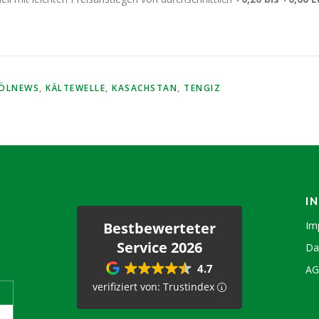
ZÖLNEWS
,
KÄLTEWELLE
,
KASACHSTAN
,
TENGIZ
I
Bestbewerteter
Im
Service 2026
Da
4.7
A
verifiziert von: Trustindex