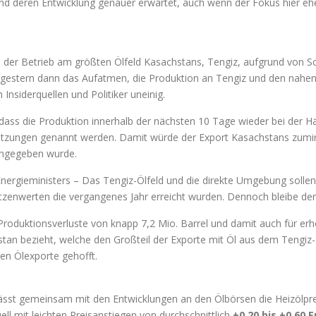
nd deren Entwicklung genauer erwartet, auch wenn der Fokus hier e
s der Betrieb am größten Ölfeld Kasachstans, Tengiz, aufgrund von
stern dann das Aufatmen, die Produktion an Tengiz und den nahen, 
 Insiderquellen und Politiker uneinig.
dass die Produktion innerhalb der nächsten 10 Tage wieder bei der
hätzungen genannt werden. Damit würde der Export Kasachstans zumi
 angegeben wurde.
ergieministers – Das Tengiz-Ölfeld und die direkte Umgebung solle
tzenwerten die vergangenes Jahr erreicht wurden. Dennoch bleibe de
r Produktionsverluste von knapp 7,2 Mio. Barrel und damit auch für e
an bezieht, welche den Großteil der Exporte mit Öl aus dem Tengiz-F
en Ölexporte gehofft.
d lässt gemeinsam mit den Entwicklungen an den Ölbörsen die Heizölp
 mit leichten Preisanstiegen von durchschnittlich
+0,20 bis +0,60 E