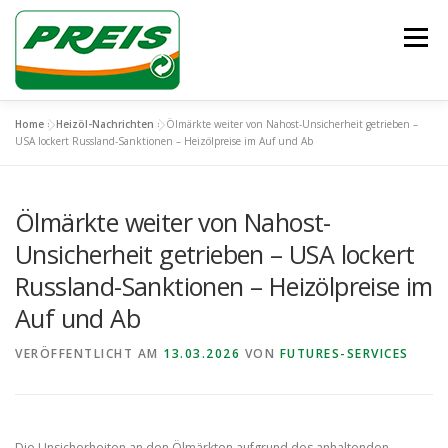
Zum
Inhalt
Menü
springen
Home
»
Heizöl-Nachrichten
»
Ölmärkte weiter von Nahost-Unsicherheit getrieben –
ÜBER UNS
HEIZÖL/DIESEL
ENTSORGUNG
USA lockert Russland-Sanktionen – Heizölpreise im Auf und Ab
Ölmärkte weiter von Nahost-
UNSER TEAM
KONTAKT
Unsicherheit getrieben – USA lockert
Russland-Sanktionen – Heizölpreise im
Auf und Ab
VERÖFFENTLICHT AM
13.03.2026
VON
FUTURES-SERVICES
Die Unsicherheiten an den Ölmärkten aufgrund des anhaltenden