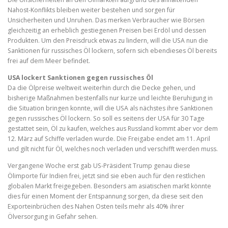
Nahost-Konflikts bleiben weiter bestehen und sorgen für
Unsicherheiten und Unruhen. Das merken Verbraucher wie Börsen
gleichzeitig an erheblich gestiegenen Preisen bei Erdöl und dessen
Produkten. Um den Preisdruck etwas zu lindern, will die USA nun die
Sanktionen für russisches Öl lockern, sofern sich ebendieses Öl bereits
frei auf dem Meer befindet.
USA lockert Sanktionen gegen russisches Öl
Da die Ölpreise weltweit weiterhin durch die Decke gehen, und
bisherige Maßnahmen bestenfalls nur kurze und leichte Beruhigung in
die Situation bringen konnte, will die USA als nächstes ihre Sanktionen
gegen russisches Öl lockern. So soll es seitens der USA für 30 Tage
gestattet sein, Öl zu kaufen, welches aus Russland kommt aber vor dem
12. März auf Schiffe verladen wurde. Die Freigabe endet am 11. April
und gilt nicht für Öl, welches noch verladen und verschifft werden muss.
Vergangene Woche erst gab US-Präsident Trump genau diese
Ölimporte für Indien frei, jetzt sind sie eben auch für den restlichen
globalen Markt freigegeben. Besonders am asiatischen markt könnte
dies für einen Moment der Entspannung sorgen, da diese seit den
Exporteinbrüchen des Nahen Osten teils mehr als 40% ihrer
Ölversorgung in Gefahr sehen.