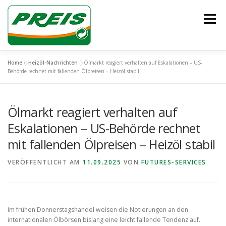
Zum
Inhalt
Menü
springen
Home
»
Heizöl-Nachrichten
»
Ölmarkt reagiert verhalten auf Eskalationen – US-
ÜBER UNS
HEIZÖL/DIESEL
ENTSORGUNG
Behörde rechnet mit fallenden Ölpreisen – Heizöl stabil
Ölmarkt reagiert verhalten auf
UNSER TEAM
KONTAKT
Eskalationen – US-Behörde rechnet
mit fallenden Ölpreisen – Heizöl stabil
VERÖFFENTLICHT AM
11.09.2025
VON
FUTURES-SERVICES
Im frühen Donnerstagshandel weisen die Notierungen an den
internationalen Ölbörsen bislang eine leicht fallende Tendenz auf.