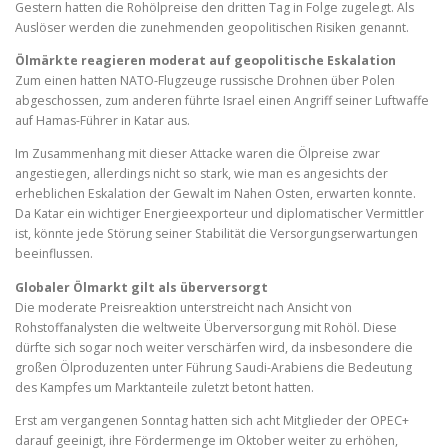
Gestern hatten die Rohölpreise den dritten Tag in Folge zugelegt. Als
Auslöser werden die zunehmenden geopolitischen Risiken genannt.
Ölmärkte reagieren moderat auf geopolitische Eskalation
Zum einen hatten NATO-Flugzeuge russische Drohnen über Polen
abgeschossen, zum anderen führte Israel einen Angriff seiner Luftwaffe
auf Hamas-Führer in Katar aus.
Im Zusammenhang mit dieser Attacke waren die Ölpreise zwar
angestiegen, allerdings nicht so stark, wie man es angesichts der
erheblichen Eskalation der Gewalt im Nahen Osten, erwarten konnte.
Da Katar ein wichtiger Energieexporteur und diplomatischer Vermittler
ist, könnte jede Störung seiner Stabilität die Versorgungserwartungen
beeinflussen.
Globaler Ölmarkt gilt als überversorgt
Die moderate Preisreaktion unterstreicht nach Ansicht von
Rohstoffanalysten die weltweite Überversorgung mit Rohöl. Diese
dürfte sich sogar noch weiter verschärfen wird, da insbesondere die
großen Ölproduzenten unter Führung Saudi-Arabiens die Bedeutung
des Kampfes um Marktanteile zuletzt betont hatten.
Erst am vergangenen Sonntag hatten sich acht Mitglieder der OPEC+
darauf geeinigt, ihre Fördermenge im Oktober weiter zu erhöhen,