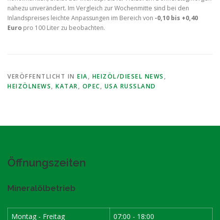
nahezu unverändert. Im Vergleich zur Wochenmitte sind bei den
Inlandspreises leichte Anpassungen im Bereich von
-0,10 bis +0,40
Euro
pro 100 Liter zu beobachten.
VERÖFFENTLICHT IN
EIA
,
HEIZÖL/DIESEL NEWS
,
HEIZÖLNEWS
,
KATAR
,
OPEC
,
USA RUSSLAND
Öffnungszeiten
Mineralölbetrieb
Montag - Freitag
07:00 - 18:00