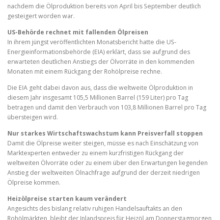
nachdem die Ölproduktion bereits von April bis September deutlich
gesteigert worden war.
US-Behörde rechnet mit fallenden Ölpreisen
In ihrem jüngst veröffentlichten Monatsbericht hatte die US-
Energieinformationsbehörde (EIA) erklärt, dass sie aufgrund des
erwarteten deutlichen Anstiegs der Ölvorräte in den kommenden
Monaten mit einem Rückgang der Rohölpreise rechne.
Die EIA geht dabei davon aus, dass die weltweite Ölproduktion in
diesem Jahr insgesamt 105,5 Millionen Barrel (159 Liter) pro Tag
betragen und damit den Verbrauch von 103,8 Millionen Barrel pro Tag
übersteigen wird.
Nur starkes Wirtschaftswachstum kann Preisverfall stoppen
Damit die Ölpreise weiter steigen, müsse es nach Einschätzung von
Marktexperten entweder zu einem kurzfristigen Rückgang der
weltweiten Ölvorräte oder zu einem über den Erwartungen liegenden
Anstieg der weltweiten Ölnachfrage aufgrund der derzeit niedrigen
Ölpreise kommen.
Heizölpreise starten kaum verändert
Angesichts des bislang relativ ruhigen Handelsauftakts an den
Rohölmärkten, bleibt der Inlandspreis für Heizöl am Donnerstagmorgen