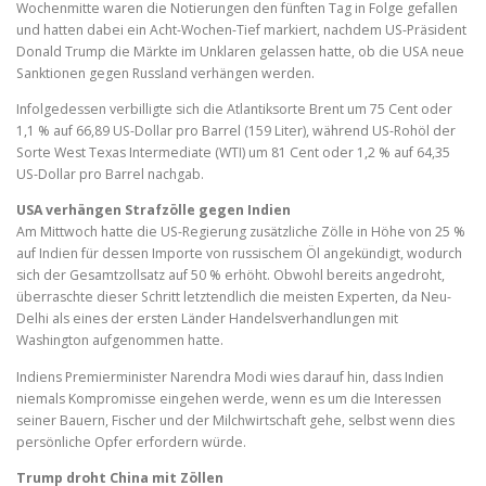
Wochenmitte waren die Notierungen den fünften Tag in Folge gefallen
und hatten dabei ein Acht-Wochen-Tief markiert, nachdem US-Präsident
Donald Trump die Märkte im Unklaren gelassen hatte, ob die USA neue
Sanktionen gegen Russland verhängen werden.
Infolgedessen verbilligte sich die Atlantiksorte Brent um 75 Cent oder
1,1 % auf 66,89 US-Dollar pro Barrel (159 Liter), während US-Rohöl der
Sorte West Texas Intermediate (WTI) um 81 Cent oder 1,2 % auf 64,35
US-Dollar pro Barrel nachgab.
USA verhängen Strafzölle gegen Indien
Am Mittwoch hatte die US-Regierung zusätzliche Zölle in Höhe von 25 %
auf Indien für dessen Importe von russischem Öl angekündigt, wodurch
sich der Gesamtzollsatz auf 50 % erhöht. Obwohl bereits angedroht,
überraschte dieser Schritt letztendlich die meisten Experten, da Neu-
Delhi als eines der ersten Länder Handelsverhandlungen mit
Washington aufgenommen hatte.
Indiens Premierminister
Narendra
Modi wies darauf hin, dass Indien
niemals Kompromisse eingehen werde, wenn es um die Interessen
seiner Bauern, Fischer und der Milchwirtschaft gehe, selbst wenn dies
persönliche Opfer erfordern würde.
Trump droht China mit Zöllen