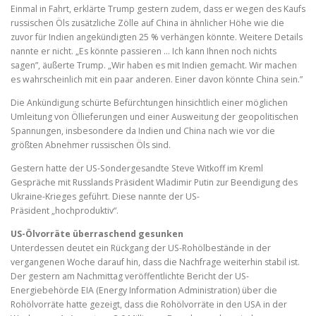
Einmal in Fahrt, erklärte Trump gestern zudem, dass er wegen des Kaufs
russischen Öls zusätzliche Zölle auf China in ähnlicher Höhe wie die
zuvor für Indien angekündigten 25 % verhängen könnte. Weitere Details
nannte er nicht. „Es könnte passieren … Ich kann Ihnen noch nichts
sagen”, äußerte Trump. „Wir haben es mit Indien gemacht. Wir machen
es wahrscheinlich mit ein paar anderen. Einer davon könnte China sein.”
Die Ankündigung schürte Befürchtungen hinsichtlich einer möglichen
Umleitung von Öllieferungen und einer Ausweitung der geopolitischen
Spannungen, insbesondere da Indien und China nach wie vor die
größten Abnehmer russischen Öls sind.
Gestern hatte der US-Sondergesandte Steve
Witkoff
im Kreml
Gespräche mit Russlands Präsident Wladimir Putin zur Beendigung des
Ukraine-Krieges geführt. Diese nannte der US-
Präsident „hochproduktiv“.
US-Ölvorräte überraschend gesunken
Unterdessen deutet ein Rückgang der US-Rohölbestände in der
vergangenen Woche darauf hin, dass die Nachfrage weiterhin stabil ist.
Der gestern am Nachmittag veröffentlichte Bericht der US-
Energiebehörde EIA (Energy Information Administration) über die
Rohölvorräte hatte gezeigt, dass die Rohölvorräte in den USA in der