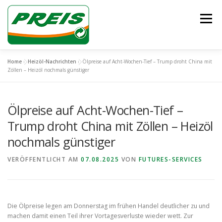
Zum
Inhalt
Menü
springen
Home
»
Heizöl-Nachrichten
»
Ölpreise auf Acht-Wochen-Tief – Trump droht China mit
ÜBER UNS
HEIZÖL/DIESEL
ENTSORGUNG
Zöllen – Heizöl nochmals günstiger
Ölpreise auf Acht-Wochen-Tief –
UNSER TEAM
KONTAKT
Trump droht China mit Zöllen – Heizöl
nochmals günstiger
VERÖFFENTLICHT AM
07.08.2025
VON
FUTURES-SERVICES
Die Ölpreise legen am Donnerstag im frühen Handel deutlicher zu und
machen damit einen Teil ihrer Vortagesverluste wieder wett. Zur