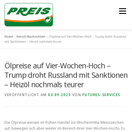
Zum
Inhalt
Menü
springen
Home
»
Heizöl-Nachrichten
»
Ölpreise auf Vier-Wochen-Hoch – Trump droht Russland
ÜBER UNS
HEIZÖL/DIESEL
ENTSORGUNG
mit Sanktionen – Heizöl nochmals teurer
Ölpreise auf Vier-Wochen-Hoch –
UNSER TEAM
KONTAKT
Trump droht Russland mit Sanktionen
– Heizöl nochmals teurer
VERÖFFENTLICHT AM
03.09.2025
VON
FUTURES-SERVICES
Die Ölpreise weisen im frühen Handel zur Wochenmitte Minuszeichen
auf, bewegen sich aber weiter im Bereich ihrer Vier-Wochen-Hochs. Es