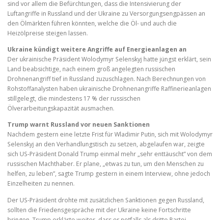
sind vor allem die Befürchtungen, dass die Intensivierung der
Luftangriffe in Russland und der Ukraine zu Versorgungsengpässen an
den Ölmärkten führen könnten, welche die Öl- und auch die
Heizölpreise steigen lassen.
Ukraine kündigt weitere Angriffe auf Energieanlagen an
Der ukrainische Präsident Wolodymyr Selenskyj hatte jüngst erklärt, sein
Land beabsichtige, nach einem groß angelegten russischen
Drohnenangriff tief in Russland zuzuschlagen. Nach Berechnungen von
Rohstoffanalysten haben ukrainische Drohnenangriffe Raffinerieanlagen
stillgelegt, die mindestens 17 % der russischen
Ölverarbeitungskapazität ausmachen.
Trump warnt Russland vor neuen Sanktionen
Nachdem gestern eine letzte Frist für Wladimir Putin, sich mit Wolodymyr
Selenskyj an den Verhandlungstisch zu setzen, abgelaufen war, zeigte
sich US-Präsident Donald Trump einmal mehr „sehr enttäuscht” von dem
russischen Machthaber. Er plane, „etwas zu tun, um den Menschen zu
helfen, zu leben”, sagte Trump gestern in einem Interview, ohne jedoch
Einzelheiten zu nennen.
Der US-Präsident drohte mit zusätzlichen Sanktionen gegen Russland,
sollten die Friedensgespräche mit der Ukraine keine Fortschritte
bringen. Trump erklärte weiter, dass er notfalls als dritte Partei