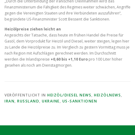
„Durch die Unterbindung der iranischen Öleinnahmen wird das
Finanzministerium die Fähigkeit des Regimes weiter schwächen, Angriffe
gegen die Vereinigten Staaten und ihre Verbündeten auszuführen“,
begründete US-Finanzminister Scott Bessent die Sanktionen.
Heizölpreise ziehen leicht an
Angesichts der Tatsache, dass heute im frühen Handel die Preise für
Gasöl, dem Vorprodukt für Heizöl und Diesel, weiter steigen, legen hier
zu Lande die Heizölpreise zu. Im Vergleich zu gestern Vormittag muss je
nach Region mit Aufschlägen gerechnet werden. Im Durchschnitt
werden die Inlandspreise
+0,60 bis +1,10 Euro
pro 100 Liter höher
gesehen als noch am Dienstagmorgen.
VERÖFFENTLICHT IN
HEIZÖL/DIESEL NEWS
,
HEIZÖLNEWS
,
IRAN
,
RUSSLAND
,
UKRAINE
,
US-SANKTIONEN