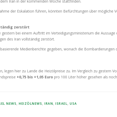
 dem Iran in der kommenden Woche stattfinden.
fnahme der Eskalation führen, könnten Befürchtungen über mögliche 
tändig zerstört
gestern bei einem Auftritt im Verteidigungsministerium die Aussage d
n des Iran vollständig zerstört.
n basierende Medienberichte gegeben, wonach die Bombardierungen 
, legen hier zu Lande die Heizölpreise zu. Im Vergleich zu gestern 
andspreise
+0,75 bis +1,05 Euro
pro 100 Liter höher gesehen als no
SEL NEWS
,
HEIZÖLNEWS
,
IRAN
,
ISRAEL
,
USA