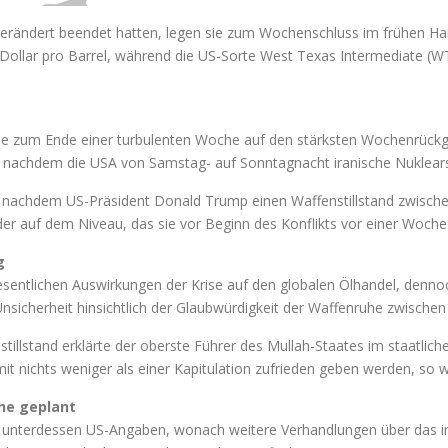
rändert beendet hatten, legen sie zum Wochenschluss im frühen Hand
-Dollar pro Barrel, während die US-Sorte West Texas Intermediate (W
eise zum Ende einer turbulenten Woche auf den stärksten Wochenrück
nachdem die USA von Samstag- auf Sonntagnacht iranische Nuklearst
g, nachdem US-Präsident Donald Trump einen Waffenstillstand zwische
er auf dem Niveau, das sie vor Beginn des Konflikts vor einer Woche
ng
sentlichen Auswirkungen der Krise auf den globalen Ölhandel, denno
Unsicherheit hinsichtlich der Glaubwürdigkeit der Waffenruhe zwischen
illstand erklärte der oberste Führer des Mullah-Staates im staatliche
mit nichts weniger als einer Kapitulation zufrieden geben werden, so
he geplant
e unterdessen US-Angaben, wonach weitere Verhandlungen über das 