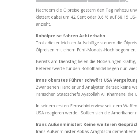
Nachdem die Ölpreise gestern den Tag nahezu unve
klettert dabei um 42 Cent oder 0,6 % auf 68,15 US
anzieht.
Rohölpreise fahren Achterbahn
Trotz dieser leichten Aufschläge steuern die Ölpr
Ölpreisen mit einem Fünf-Monats-Hoch begonnen, 
Bereits am Dienstag fielen die Notierungen kräfti
Referenzwerte für den Rohölhandel liegen nun wied
Irans oberstes Führer schwört USA Vergeltu
Zwar sehen Händler und Analysten derzeit keine we
iranischen Staatschefs Ayatollah Ali Khamenei die 
In seinem ersten Fernsehinterview seit dem Waffenst
USA reagieren werde. Sollten sich die Amerikaner 
Irans Außenminister: Keine weiteren Gespräc
Irans Außenminister Abbas Araghtschi dementiert