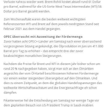
Verluste nahezu wieder wett. Brent-Rohöl kostet aktuell rund 61 Dollar
pro Barrel, während für die US-Sorte West Texas Intermediate (WTI) 58
Dollar pro Barrel gezahlt werden.
Zum Wochenauftakt waren die beiden weltweit wichtigsten
Referenzsorten WTI und Brent auf dem jeweils niedrigsten Stand seit
Februar 2021 aus dem Handel gegangen.
OPEC überrascht mit Ausweitung der Fördermenge
Zuvor hatten acht OPEC+-Länder am Samstag nach einer überraschend
vorgezogenen Sitzung angekündigt, die Ölproduktion im Juni um 411.000
Barrel pro Tag zu erhöhen – das entspricht drei der zuvor
beabsichtigten monatlichen Steigerungen.
Nachdem die Preise für Brent und WTI in diesem Jahr bisher schon um
rund 20 % nachgegeben haben, sorgt man sich an den Ölmärkten
angesichts der vom Öl-Kartell beschlossenen höheren Fördermenge
vor einem weiter steigenden Überangebot auf den Ölmärkten. Und
dies zu einem Zeitpunkt, an dem die globalen Handelsspannungen das
weltweite Wirtschaftswachstum und die Energienachfrage eh schon
dämpfen.
Pikanterweise fiel die Entscheidung am Samstag nur wenige Tage vor
dem geplanten Besuch von US-Präsident Trump in Saudi-Arabien.