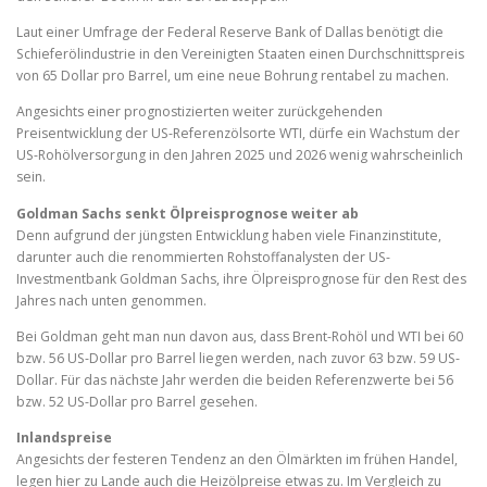
Laut einer Umfrage der Federal Reserve Bank of Dallas benötigt die
Schieferölindustrie in den Vereinigten Staaten einen Durchschnittspreis
von 65 Dollar pro Barrel, um eine neue Bohrung rentabel zu machen.
Angesichts einer prognostizierten weiter zurückgehenden
Preisentwicklung der US-Referenzölsorte WTI, dürfe ein Wachstum der
US-Rohölversorgung in den Jahren 2025 und 2026 wenig wahrscheinlich
sein.
Goldman Sachs senkt Ölpreisprognose weiter ab
Denn aufgrund der jüngsten Entwicklung haben viele Finanzinstitute,
darunter auch die renommierten Rohstoffanalysten der US-
Investmentbank Goldman Sachs, ihre Ölpreisprognose für den Rest des
Jahres nach unten genommen.
Bei Goldman geht man nun davon aus, dass Brent-Rohöl und WTI bei 60
bzw. 56 US-Dollar pro Barrel liegen werden, nach zuvor 63 bzw. 59 US-
Dollar. Für das nächste Jahr werden die beiden Referenzwerte bei 56
bzw. 52 US-Dollar pro Barrel gesehen.
Inlandspreise
Angesichts der festeren Tendenz an den Ölmärkten im frühen Handel,
legen hier zu Lande auch die Heizölpreise etwas zu. Im Vergleich zu