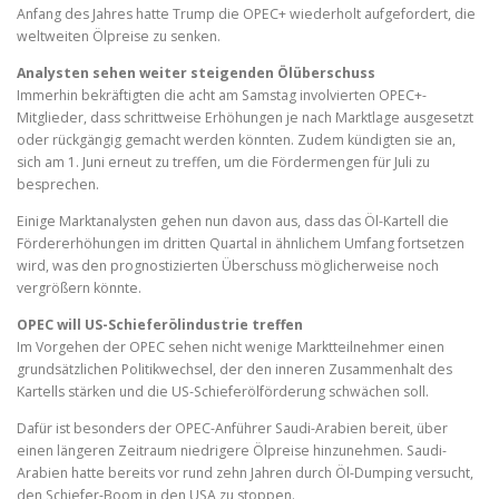
Anfang des Jahres hatte Trump die OPEC+ wiederholt aufgefordert, die
weltweiten Ölpreise zu senken.
Analysten sehen weiter steigenden Ölüberschuss
Immerhin bekräftigten die acht am Samstag involvierten OPEC+-
Mitglieder, dass schrittweise Erhöhungen je nach Marktlage ausgesetzt
oder rückgängig gemacht werden könnten. Zudem kündigten sie an,
sich am 1. Juni erneut zu treffen, um die Fördermengen für Juli zu
besprechen.
Einige Marktanalysten gehen nun davon aus, dass das Öl-Kartell die
Fördererhöhungen im dritten Quartal in ähnlichem Umfang fortsetzen
wird, was den prognostizierten Überschuss möglicherweise noch
vergrößern könnte.
OPEC will US-Schieferölindustrie treffen
Im Vorgehen der OPEC sehen nicht wenige Marktteilnehmer einen
grundsätzlichen Politikwechsel, der den inneren Zusammenhalt des
Kartells stärken und die US-Schieferölförderung schwächen soll.
Dafür ist besonders der OPEC-Anführer Saudi-Arabien bereit, über
einen längeren Zeitraum niedrigere Ölpreise hinzunehmen. Saudi-
Arabien hatte bereits vor rund zehn Jahren durch Öl-Dumping versucht,
den Schiefer-Boom in den USA zu stoppen.