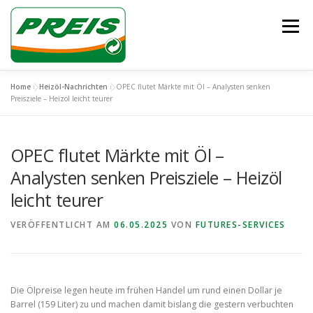
Zum
Inhalt
Menü
springen
Home
»
Heizöl-Nachrichten
»
OPEC flutet Märkte mit Öl – Analysten senken
ÜBER UNS
HEIZÖL/DIESEL
ENTSORGUNG
Preisziele – Heizöl leicht teurer
OPEC flutet Märkte mit Öl –
UNSER TEAM
KONTAKT
Analysten senken Preisziele – Heizöl
leicht teurer
VERÖFFENTLICHT AM
06.05.2025
VON
FUTURES-SERVICES
Die Ölpreise legen heute im frühen Handel um rund einen Dollar je
Barrel (159 Liter) zu und machen damit bislang die gestern verbuchten