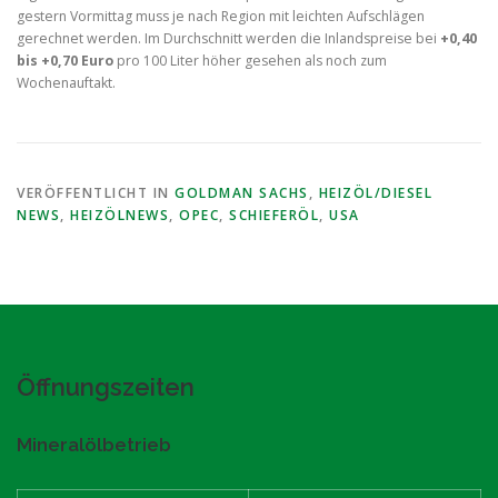
gestern Vormittag muss je nach Region mit leichten Aufschlägen
gerechnet werden. Im Durchschnitt werden die Inlandspreise bei
+0,40
bis +0,70 Euro
pro 100 Liter höher gesehen als noch zum
Wochenauftakt.
VERÖFFENTLICHT IN
GOLDMAN SACHS
,
HEIZÖL/DIESEL
NEWS
,
HEIZÖLNEWS
,
OPEC
,
SCHIEFERÖL
,
USA
Öffnungszeiten
Mineralölbetrieb