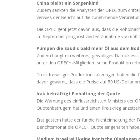
China bleibt ein Sorgenkind
Zudem senkten die Analysten der OPEC zum dritten 
verwies der Bericht auf die zunehmende Verbreitu
Die OPEC geht jetzt davon aus, dass die Rohölnachf
im September prognostizierten Zunahme von 650.0
Pumpen die Saudis bald mehr Öl aus dem Bod
Zudem hängt ein weiteres, gewaltiges Damoklessc
unter den OPEC+-Mitgliedern seine Produktion erh
Trotz freiwilliger Produktionskürzungen haben die
davor gewarnt, dass die Preise auf 50 US-Dollar pro
Irak bekräftigt Einhaltung der Quote
Die Warnung des einflussreichsten Ministers der O
Quotenbetrügern hat und einen Preiskrieg anzetteln
Erst gestern hatte der für die Nichteinhaltung der
Berichtsmonat die OPEC+ Quote eingehalten habe
Medien: Israel will keine iranische Ölanlagen