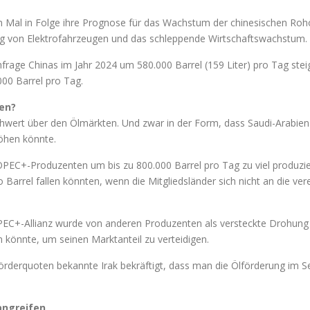
Mal in Folge ihre Prognose für das Wachstum der chinesischen Rohöl
ng von Elektrofahrzeugen und das schleppende Wirtschaftswachstum.
rage Chinas im Jahr 2024 um 580.000 Barrel (159 Liter) pro Tag steige
00 Barrel pro Tag.
en?
hwert über den Ölmärkten. Und zwar in der Form, dass Saudi-Arabi
öhen könnte.
 OPEC+-Produzenten um bis zu 800.000 Barrel pro Tag zu viel produzie
 Barrel fallen könnten, wenn die Mitgliedsländer sich nicht an die ve
PEC+-Allianz wurde von anderen Produzenten als versteckte Drohung in
 könnte, um seinen Marktanteil zu verteidigen.
 Förderquoten bekannte Irak bekräftigt, dass man die Ölförderung im 
.
 angreifen