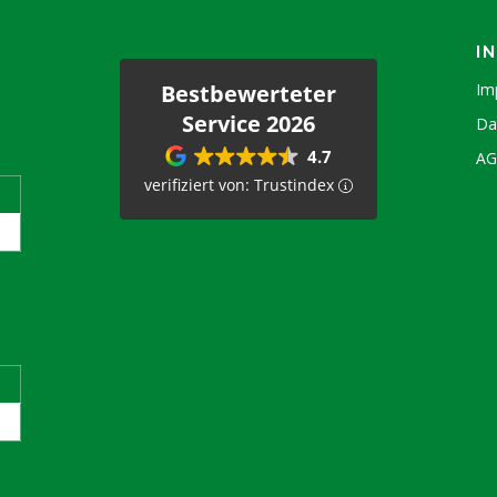
I
Bestbewerteter
Im
Service 2026
Da
4.7
A
verifiziert von: Trustindex