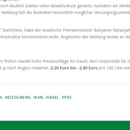
och deutlich stärker unter Abwärtsdruck geraten, nachdem ein Medienb
e Meldung ließ die Bedenken hinsichtlich möglicher Versorgungsunter
berichtete, habe der israelische Premierminister Benjamin Netanjahu 
 Ölinfrastruktur konzentrieren wolle. Angesichts der Meldung wurde an
 im frühen Handel hohe Preisbachläge für Gasöl, dem Vorprodukt für D
t je nach Region maximal
-2,20 Euro bis -2,80 Euro
pro 100 Liter we
WS
,
HEIZÖLNEWS
,
IRAN
,
ISRAEL
,
OPEC