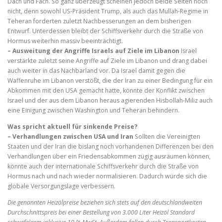
Dach und Fach. So ganz überzeugt scheinen jedoch beide Seiten noch
nicht, denn sowohl US-Präsident Trump, als auch das Mullah-Regime in
Teheran forderten zuletzt Nachbesserungen an dem bisherigen
Entwurf. Unterdessen bleibt der Schiffsverkehr durch die Straße von
Hormus weiterhin massiv beeinträchtigt.
– Ausweitung der Angriffe Israels auf Ziele im Libanon
Israel
verstärkte zuletzt seine Angriffe auf Ziele im Libanon und drang dabei
auch weiter in das Nachbarland vor. Da Israel damit gegen die
Waffenruhe im Libanon verstößt, die der Iran zu einer Bedingung für ein
Abkommen mit den USA gemacht hatte, könnte der Konflikt zwischen
Israel und der aus dem Libanon heraus agierenden Hisbollah-Miliz auch
eine Einigung zwischen Washington und Teheran behindern.
Was spricht aktuell für sinkende Preise?
– Verhandlungen zwischen USA und Iran
Sollten die Vereinigten
Staaten und der Iran die bislang noch vorhandenen Differenzen bei den
Verhandlungen über ein Friedensabkommen zügig ausräumen können,
könnte auch der internationale Schiffsverkehr durch die Straße von
Hormus nach und nach wieder normalisieren. Dadurch würde sich die
globale Versorgungslage verbessern.
Die genannten Heizölpreise beziehen sich stets auf den deutschlandweiten
Durchschnittspreis bei einer Bestellung von 3.000 Liter Heizöl Standard