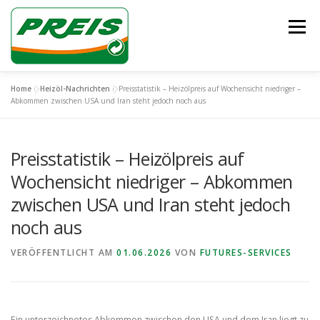
Zum
Inhalt
Menü
springen
Home
»
Heizöl-Nachrichten
»
Preisstatistik – Heizölpreis auf Wochensicht niedriger –
ÜBER UNS
HEIZÖL/DIESEL
ENTSORGUNG
Abkommen zwischen USA und Iran steht jedoch noch aus
Preisstatistik – Heizölpreis auf
UNSER TEAM
KONTAKT
Wochensicht niedriger – Abkommen
zwischen USA und Iran steht jedoch
noch aus
VERÖFFENTLICHT AM
01.06.2026
VON
FUTURES-SERVICES
Ein unterzeichnetes Abkommen zwischen den USA und dem Iran liegt zu