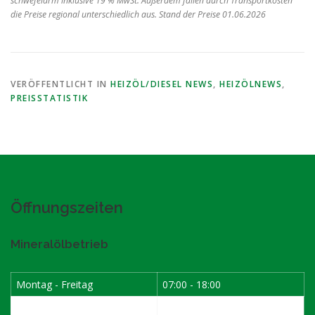
schwefelarm inklusive 19 % MwSt. Außerdem fallen durch Transportkosten
die Preise regional unterschiedlich aus. Stand der Preise 01.06.2026
VERÖFFENTLICHT IN
HEIZÖL/DIESEL NEWS
,
HEIZÖLNEWS
,
PREISSTATISTIK
Öffnungszeiten
Mineralölbetrieb
Montag - Freitag
07:00 - 18:00
Samstag
07:30 - 12:00