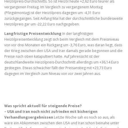
Heizölpreis-Durchschnitts. So ist Heizöl heute +2,62 Euro teurer als
vergangenen Freitag. Im Vergleich zu vergangenem Montag
(Pfingstmontag) ist der Heizölpreis dagegen um -4,31 Euro
zurückgegangen. Seit Anfang Mai hat der durchschnittliche bundesweite
Heizölpreis gar um -22,22 Euro nachgegeben.
Langfristige Preisentwicklung
In der langfristigen
Heizölpreisentwicklung zeigt sich beim Vergleich mit dem Preisniveau
von vor drei Monaten ein Rückgang um -3,76 Euro, was daran liegt, dass
der Krieg zwischen den USA und Iran damals gerade begonnen und die
Preise nach oben katapultiert hatte. Auf Jahressicht ist der
deutschlandweite Heizölpreis-Durchschnitt allerdings um +36,14 Euro
gestiegen. Etwas schwächer fällt der Preisanstieg mit +23,73 Euro
dagegen im Vergleich zum Niveau von vor zwei Jahren aus.
Was spricht aktuell für steigende Preise?
– USA und Iran noch nicht zufrieden mit bisherigen
Verhandlungsergebnissen
Letzte Woche sah es noch so aus, als
wäre ein Abkommen zwischen den USA und Iran schon beinahe unter