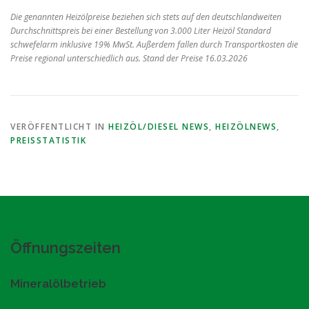
Die genannten Heizölpreise beziehen sich stets auf den deutschlandweiten
Durchschnittspreis bei einer Bestellung von 3.000 Liter Heizöl Standard
schwefelarm inklusive 19% MwSt. Außerdem fallen durch Transportkosten die
Preise regional unterschiedlich aus. Stand der Preise 16.03.2026
VERÖFFENTLICHT IN
HEIZÖL/DIESEL NEWS
,
HEIZÖLNEWS
,
PREISSTATISTIK
Öffnungszeiten
Mineralölbetrieb