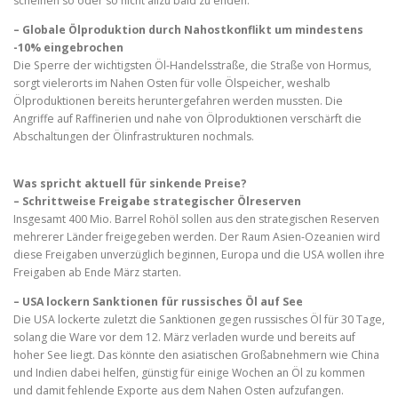
scheinen so oder so nicht allzu bald zu enden.
– Globale Ölproduktion durch Nahostkonflikt um mindestens
-10% eingebrochen
Die Sperre der wichtigsten Öl-Handelsstraße, die Straße von Hormus,
sorgt vielerorts im Nahen Osten für volle Ölspeicher, weshalb
Ölproduktionen bereits heruntergefahren werden mussten. Die
Angriffe auf Raffinerien und nahe von Ölproduktionen verschärft die
Abschaltungen der Ölinfrastrukturen nochmals.
Was spricht aktuell für sinkende Preise?
– Schrittweise Freigabe strategischer Ölreserven
Insgesamt 400 Mio. Barrel Rohöl sollen aus den strategischen Reserven
mehrerer Länder freigegeben werden. Der Raum Asien-Ozeanien wird
diese Freigaben unverzüglich beginnen, Europa und die USA wollen ihre
Freigaben ab Ende März starten.
– USA lockern Sanktionen für russisches Öl auf See
Die USA lockerte zuletzt die Sanktionen gegen russisches Öl für 30 Tage,
solang die Ware vor dem 12. März verladen wurde und bereits auf
hoher See liegt. Das könnte den asiatischen Großabnehmern wie China
und Indien dabei helfen, günstig für einige Wochen an Öl zu kommen
und damit fehlende Exporte aus dem Nahen Osten aufzufangen.