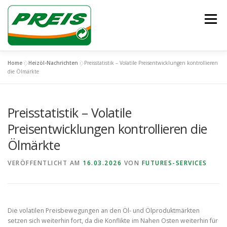
Zum
Inhalt
Menü
springen
Home
»
Heizöl-Nachrichten
»
Preisstatistik – Volatile Preisentwicklungen kontrollieren
ÜBER UNS
HEIZÖL/DIESEL
ENTSORGUNG
die Ölmärkte
Preisstatistik – Volatile
UNSER TEAM
KONTAKT
Preisentwicklungen kontrollieren die
Ölmärkte
VERÖFFENTLICHT AM
16.03.2026
VON
FUTURES-SERVICES
Die volatilen Preisbewegungen an den Öl- und Ölproduktmärkten
setzen sich weiterhin fort, da die Konflikte im Nahen Osten weiterhin für