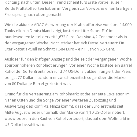
Richtung: nach unten. Dieser Trend scheint fürs Erste vorbei zu sein.
Beide Kraftstoffsorten haben im Vergleich zur Vorwoche einen kräftigen
Preissprung nach oben gemacht.
Wie die aktuelle ADAC Auswertung der Kraftstoffpreise von über 14.000
Tankstellen in Deutschland zeigt, kostet ein Liter Super E10 im
bundesweiten Mittel derzeit 1,673 Euro. Das sind 4,2 Cent mehr als in
der vergangenen Woche. Noch stärker hat sich Diesel verteuert: Ein
Liter kostet aktuell im Schnitt 1,584 Euro – ein Plus von 5,5 Cent.
Auslöser für den kräftigen Anstieg sind die seit der vergangenen Woche
spürbar höheren Rohölnotierungen. Vor einer Woche kostete ein Barrel
Rohöl der Sorte Brent noch rund 74 US-Dollar, aktuell rangiert der Preis
bei gut 77 Dollar, nachdem er zwischenzeitlich sogar über die Marke
von 80 Dollar je Barrel geklettert war.
Grund für die Verteuerung am Rohölmarkt ist die erneute Eskalation im
Nahen Osten und die Sorge vor einer weiteren Zuspitzung und
Ausweitung des Konflikts. Hinzu kommt, dass der Euro erstmals seit
Mitte August wieder unterhalb der Marke von 1,10 US-Dollar notiert,
was wiederum den Kauf von Rohöl verteuert, das auf dem Weltmarkt in
US-Dollar bezahlt wird.