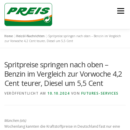
Zum
Inhalt
Menü
springen
Home
»
Heizöl-Nachrichten
»
Spritpreise springen nach oben – Benzin im Vergleich
ÜBER UNS
HEIZÖL/DIESEL
ENTSORGUNG
zur Vorwoche 4,2 Cent teurer, Diesel um 5,5 Cent
Spritpreise springen nach oben –
UNSER TEAM
KONTAKT
Benzin im Vergleich zur Vorwoche 4,2
Cent teurer, Diesel um 5,5 Cent
VERÖFFENTLICHT AM
10.10.2024
VON
FUTURES-SERVICES
München (ots)
Wochenlang kannten die Kraftstoffpreise in Deutschland fast nur eine