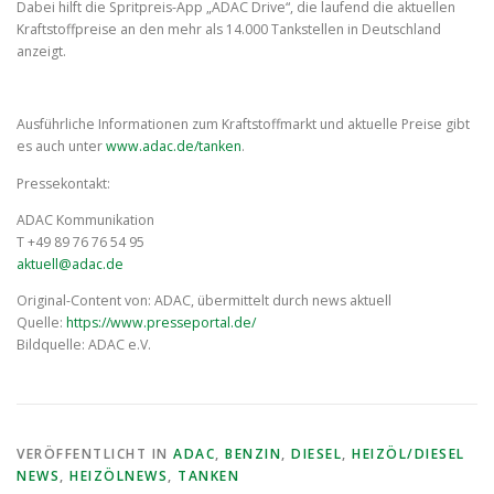
Dabei hilft die Spritpreis-App „ADAC Drive“, die laufend die aktuellen
Kraftstoffpreise an den mehr als 14.000 Tankstellen in Deutschland
anzeigt.
Ausführliche Informationen zum Kraftstoffmarkt und aktuelle Preise gibt
es auch unter
www.adac.de/tanken
.
Pressekontakt:
ADAC Kommunikation
T +49 89 76 76 54 95
aktuell@adac.de
Original-Content von: ADAC, übermittelt durch news aktuell
Quelle:
https://www.presseportal.de/
Bildquelle: ADAC e.V.
VERÖFFENTLICHT IN
ADAC
,
BENZIN
,
DIESEL
,
HEIZÖL/DIESEL
NEWS
,
HEIZÖLNEWS
,
TANKEN