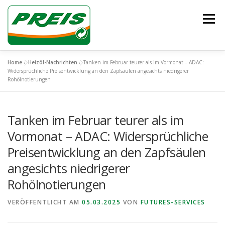
Zum
Inhalt
Menü
springen
Home
»
Heizöl-Nachrichten
»
Tanken im Februar teurer als im Vormonat – ADAC:
ÜBER UNS
HEIZÖL/DIESEL
ENTSORGUNG
Widersprüchliche Preisentwicklung an den Zapfsäulen angesichts niedrigerer
Rohölnotierungen
UNSER TEAM
KONTAKT
Tanken im Februar teurer als im
Vormonat – ADAC: Widersprüchliche
Preisentwicklung an den Zapfsäulen
angesichts niedrigerer
Rohölnotierungen
VERÖFFENTLICHT AM
05.03.2025
VON
FUTURES-SERVICES