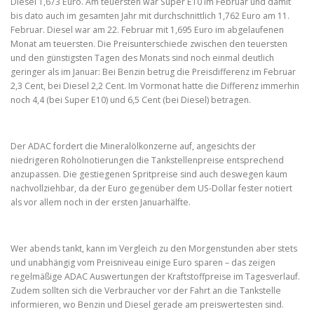
Diesel 1,673 Euro. Am teuersten war Super E10 im Februar und damit
bis dato auch im gesamten Jahr mit durchschnittlich 1,762 Euro am 11.
Februar. Diesel war am 22. Februar mit 1,695 Euro im abgelaufenen
Monat am teuersten. Die Preisunterschiede zwischen den teuersten
und den günstigsten Tagen des Monats sind noch einmal deutlich
geringer als im Januar: Bei Benzin betrug die Preisdifferenz im Februar
2,3 Cent, bei Diesel 2,2 Cent. Im Vormonat hatte die Differenz immerhin
noch 4,4 (bei Super E10) und 6,5 Cent (bei Diesel) betragen.
Der ADAC fordert die Mineralölkonzerne auf, angesichts der
niedrigeren Rohölnotierungen die Tankstellenpreise entsprechend
anzupassen. Die gestiegenen Spritpreise sind auch deswegen kaum
nachvollziehbar, da der Euro gegenüber dem US-Dollar fester notiert
als vor allem noch in der ersten Januarhälfte.
Wer abends tankt, kann im Vergleich zu den Morgenstunden aber stets
und unabhängig vom Preisniveau einige Euro sparen – das zeigen
regelmäßige ADAC Auswertungen der Kraftstoffpreise im Tagesverlauf.
Zudem sollten sich die Verbraucher vor der Fahrt an die Tankstelle
informieren, wo Benzin und Diesel gerade am preiswertesten sind.