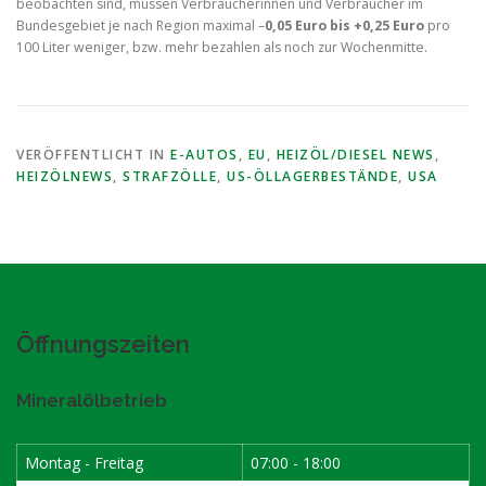
beobachten sind, müssen Verbraucherinnen und Verbraucher im
Bundesgebiet je nach Region maximal –
0,05 Euro bis +0,25 Euro
pro
100 Liter weniger, bzw. mehr bezahlen als noch zur Wochenmitte.
VERÖFFENTLICHT IN
E-AUTOS
,
EU
,
HEIZÖL/DIESEL NEWS
,
HEIZÖLNEWS
,
STRAFZÖLLE
,
US-ÖLLAGERBESTÄNDE
,
USA
Öffnungszeiten
Mineralölbetrieb
Montag - Freitag
07:00 - 18:00