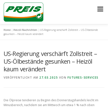
Zum
Inhalt
Menü
springen
Home
»
Heizöl-Nachrichten
»
US-Regierung verschärft Zollstreit – US-Ölbestände
ÜBER UNS
HEIZÖL/DIESEL
ENTSORGUNG
gesunken – Heizöl kaum verändert
US-Regierung verschärft Zollstreit –
UNSER TEAM
KONTAKT
US-Ölbestände gesunken – Heizöl
kaum verändert
VERÖFFENTLICHT AM
27.03.2025
VON
FUTURES-SERVICES
Die Ölpreise tendieren zu Beginn des Donnerstagshandels leicht im
Minusbereich, nachdem sie am Mittwoch um etwa 1 % nach oben