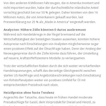
Von den anderen 8 Millionen Fahrzeugen, die in Amerika montiert und
nicht importiert wurden, habe der durchschnittliche inländische Anteil
vorsichtig geschätzt bei nur 50 % gelegen. Daher könnten von den 16
Millionen Autos, die von Amerikanern gekauft wurden, laut
Presseerklärung nur 25 % als „Made in America“ eingestuft werden.
Analysten: Höhere Zölle könnten E-Autos ausbremsen
Während sich Handelskriege in der Regel bremsend auf die
Wirtschaftstätigkeit der beteiligten Staaten auswirken, könnten höhere
Autopreise nach Einschätzungen von Analysten möglicherweise sogar
einen positiven Effekt auf die Ölnachfrage haben. Denn der Anstieg der
Neuwagenpreise durch die Zölle könnte dazu führen, die Umstellung
auf neuere, kraftstoffeffizientere Modelle zu verlangsamen.
Trotz der wirtschaftlichen Risiken durch die sich weiter verschärfenden
Handelsspannungen, schafft das derzeitige Gleichgewicht zwischen
starker US-Nachfrage und Angebotsbeschränkungen nach Einschätzung
von Rohstoffanalysten weiter ein positives Umfeld für Öl mit
entsprechendem Preisdruck nach oben.
Heizölpreise ohne feste Tendenz
Angesichts der Tatsache, dass heute im frühen Handel moderate
Preisabschläge für Gasöl, dem Vorprodukt für Diesel und Heizöl, zu