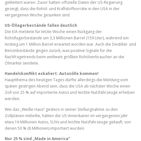
geklettert waren. Zuvor hatten offizielle Daten der US-Regierung
gezeigt, dass die Rohöl- und Kraftstoffvorräte in den USA in der
vergangenen Woche gesunken sind.
US-Öllagerbestände fallen deutlich
Die EIA meldete für letzte Woche einen Rückgang der
Rohöllagerbestände um 3,3 Millionen Barrel (159 Liter), während ein
Anstieg um 1 Million Barrel erwartet worden war. Auch die Destillat- und
Benzinbestände gingen zurück, was positive Signale für die
Nachfragetrends beim weltweit größten Rohölverbraucher an die
Ölmärkte sendete.
Handelskonflikt eskaliert: Autozölle kommen!
Hauptthema des heutigen Tages dürfte allerdings die Meldung vom
späten gestrigen Abend sein, dass die USA ab nächster Woche einen
Zoll von 25 % auf importierte Autos und leichte Nutzfahrzeuge erheben
werden.
Wie das „Weiße Haus“ gestern in seiner Stellungnahme zu den
Zollplänen mitteilte, hätten die US-Amerikaner im vergangenen Jahr
etwa 16 Millionen Autos, SUVs und leichte Nutzfahrzeuge gekauft, von
denen 50 % (8 Millionen) importiert wurden.
Nur 25 % sind „Made in America“