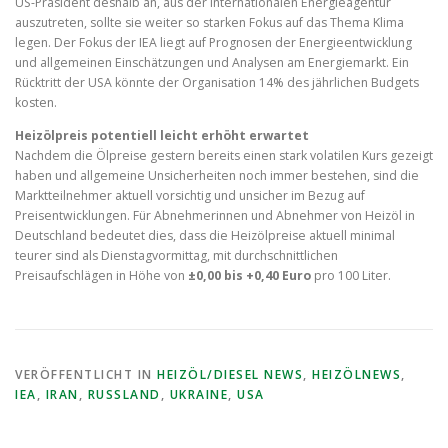
US-Präsident deshalb an, aus der internationalen Energieagentur
auszutreten, sollte sie weiter so starken Fokus auf das Thema Klima
legen. Der Fokus der IEA liegt auf Prognosen der Energieentwicklung
und allgemeinen Einschätzungen und Analysen am Energiemarkt. Ein
Rücktritt der USA könnte der Organisation 14% des jährlichen Budgets
kosten.
Heizölpreis potentiell leicht erhöht erwartet
Nachdem die Ölpreise gestern bereits einen stark volatilen Kurs gezeigt
haben und allgemeine Unsicherheiten noch immer bestehen, sind die
Marktteilnehmer aktuell vorsichtig und unsicher im Bezug auf
Preisentwicklungen. Für Abnehmerinnen und Abnehmer von Heizöl in
Deutschland bedeutet dies, dass die Heizölpreise aktuell minimal
teurer sind als Dienstagvormittag, mit durchschnittlichen
Preisaufschlägen in Höhe von
±0,00 bis +0,40 Euro
pro 100 Liter.
VERÖFFENTLICHT IN
HEIZÖL/DIESEL NEWS
,
HEIZÖLNEWS
,
IEA
,
IRAN
,
RUSSLAND
,
UKRAINE
,
USA