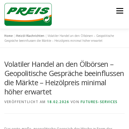
Zum
Inhalt
Menü
springen
Home
»
Heizöl-Nachrichten
»
Volatiler Handel an den Ölbörsen – Geopolitische
ÜBER UNS
HEIZÖL/DIESEL
ENTSORGUNG
Gespräche beeinflussen die Märkte – Heizölpreis minimal höher erwartet
Volatiler Handel an den Ölbörsen –
UNSER TEAM
KONTAKT
Geopolitische Gespräche beeinflussen
die Märkte – Heizölpreis minimal
höher erwartet
VERÖFFENTLICHT AM
18.02.2026
VON
FUTURES-SERVICES
Das erste große, geopolitische Gespräch der Woche in Form der