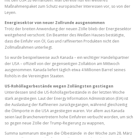
mit den USA zu verhandeln. Man bereite nun ein weiteres
Maßnahmenpaket zum Schutz europäischer Interessen vor, so von der
Leyen.
Energiesektor von neuer Zollrunde ausgenommen
Trotz der breiten Anwendung der neuen Zölle blieb der Energiesektor
weitgehend verschont. Ein Beamter des Weißen Hauses bestätigte,
dass die Einfuhr von Öl, Gas und raffinierten Produkten nicht den
Zollmaßnahmen unterliegt.
So wurde beispielsweise auch Kanada – ein wichtiger Handelspartner
der USA – offiziell von der gegenseitigen Zollaktion am Mittwoch
ausgenommen. Kanada liefert täglich etwa 4 Millionen Barrel seines
Rohöls in die Vereinigten Staaten.
US-Rohöllagerbestände wegen Zollängsten gestiegen
Unterdessen sind die US-Rohöllagerbestände in der letzten Woche
stark angestiegen. Laut der Energy Information Administration (EIA) ist
die Auslastung der Raffinerien zurückgegangen, während gleichzeitig
die Ölimporte in die USA angestiegen waren. Vor allem aus Kanada
seien laut Branchenvertretern hohe Einfuhren verbucht worden, um sich
so gegen neue Zölle der Trump-Regierung zu wappnen,
Summa summarum stiegen die Ölbestände in der Woche zum 28. März