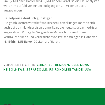
um 6,2 Millionen Barrel auf 439,8 Millionen Barrel, so die EIA. Analysten
waren im Vorfeld von einem Rückgang um 2,1 Millionen Barrel
ausgegangen.
Heizölpreise deutlich günstiger
Die geschilderten wirtschaftspolitischen Entwicklungen machen sich
auch bei den Inlandspreisen bemerkbar, die heute spürbar niedriger
liegen als am Vortag. Im Vergleich zu Mittwochmorgen können
Verbraucherinnen und Verbraucher von Preisabschlägen in Höhe von
-1,15 bis -1,55 Euro/
100 Liter profitieren.
VERÖFFENTLICHT IN
CHINA
,
EU
,
HEIZÖL/DIESEL NEWS
,
HEIZÖLNEWS
,
STRAFZÖLLE
,
US-ROHÖLBESTÄNDE
,
USA