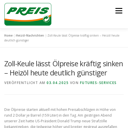
Zum
Inhalt
Menü
springen
Home
»
Heizöl-Nachrichten
»
Zoll-Keule lässt Ölpreise kräftig sinken – Heizöl heute
ÜBER UNS
HEIZÖL/DIESEL
ENTSORGUNG
deutlich günstiger
Zoll-Keule lässt Ölpreise kräftig sinken
UNSER TEAM
KONTAKT
– Heizöl heute deutlich günstiger
VERÖFFENTLICHT AM
03.04.2025
VON
FUTURES-SERVICES
Die Ölpreise starten aktuell mit hohen Preisabschlägen in Höhe von
rund 2 Dollar je Barrel (159 Liter) in den Tag. Am gestrigen Abend
unserer Zeit hatte US-Präsident Donald Trump neue Strafzölle
bekanntgeben, die teilweise höher und breiter gestreut ausgefallen