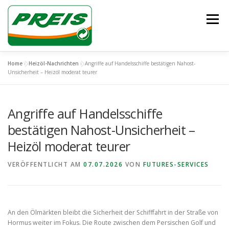
Zum
Inhalt
Menü
springen
Home
»
Heizöl-Nachrichten
»
Angriffe auf Handelsschiffe bestätigen Nahost-
ÜBER UNS
HEIZÖL/DIESEL
ENTSORGUNG
Unsicherheit – Heizöl moderat teurer
Angriffe auf Handelsschiffe
UNSER TEAM
KONTAKT
bestätigen Nahost-Unsicherheit –
Heizöl moderat teurer
VERÖFFENTLICHT AM
07.07.2026
VON
FUTURES-SERVICES
An den Ölmärkten bleibt die Sicherheit der Schifffahrt in der Straße von
Hormus weiter im Fokus. Die Route zwischen dem Persischen Golf und