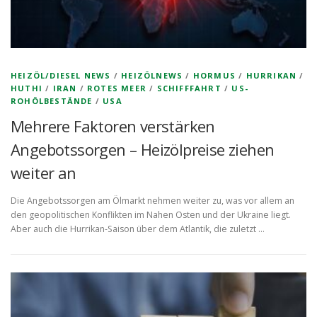
HEIZÖL/DIESEL NEWS
/
HEIZÖLNEWS
/
HORMUS
/
HURRIKAN
/
HUTHI
/
IRAN
/
ROTES MEER
/
SCHIFFFAHRT
/
US-
ROHÖLBESTÄNDE
/
USA
Mehrere Faktoren verstärken
Angebotssorgen – Heizölpreise ziehen
weiter an
Die Angebotssorgen am Ölmarkt nehmen weiter zu, was vor allem an
den geopolitischen Konflikten im Nahen Osten und der Ukraine liegt.
Aber auch die Hurrikan-Saison über dem Atlantik, die zuletzt …