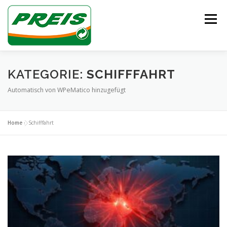
Zum
Inhalt
Menü
springen
ÜBER UNS
HEIZÖL/DIESEL
ENTSORGUNG
KATEGORIE:
SCHIFFFAHRT
Automatisch von WPeMatico hinzugefügt
UNSER TEAM
KONTAKT
Home
»
Schifffahrt