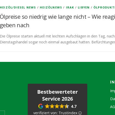
HEIZÖL/DIESEL NEWS
/
HEIZÖLNEWS
/
IRAK
/
LIBYEN
/
ÖLPRODUKT
Ölpreise so niedrig wie lange nicht – Wie reag
geben nach
Die Ölpreise starten aktuell mit leichten Aufschlägen in den Tag, na
Dienstagshandel sogar noch einmal ausgebaut hatten. Befürchtunge
I
Bestbewerteter
Im
Service 2026
Da
4.7
A
verifiziert von: Trustindex