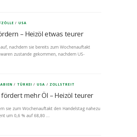
FZÖLLE
/
USA
ördern – Heizöl etwas teurer
e auf, nachdem sie bereits zum Wochenauftakt
ese waren zustande gekommen, nachdem US-
RABIEN
/
TÜRKEI
/
USA
/
ZOLLSTREIT
 fördert mehr Öl – Heizöl teurer
dem sie zum Wochenauftakt den Handelstag nahezu
Brent um 0,6 % auf 68,80 …