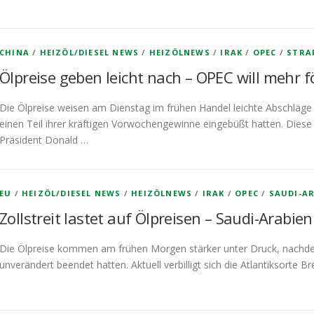
CHINA
/
HEIZÖL/DIESEL NEWS
/
HEIZÖLNEWS
/
IRAK
/
OPEC
/
STRA
Ölpreise geben leicht nach – OPEC will mehr f
Die Ölpreise weisen am Dienstag im frühen Handel leichte Abschläg
einen Teil ihrer kräftigen Vorwochengewinne eingebüßt hatten. Di
Präsident Donald …
EU
/
HEIZÖL/DIESEL NEWS
/
HEIZÖLNEWS
/
IRAK
/
OPEC
/
SAUDI-A
Zollstreit lastet auf Ölpreisen – Saudi-Arabien
Die Ölpreise kommen am frühen Morgen stärker unter Druck, nach
unverändert beendet hatten. Aktuell verbilligt sich die Atlantiksorte 