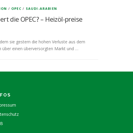
ION
/
OPEC
/
SAUDI-ARABIEN
iert die OPEC? – Heizöl-preise
chdem sie gestern die hohen Verluste aus dem
n über einen überversorgten Markt und …
NFOS
pressum
tenschutz
GB