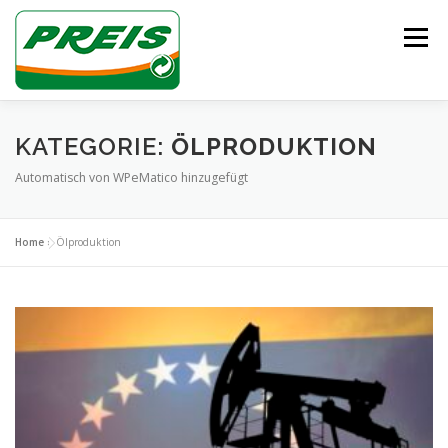
Zum
Inhalt
Menü
springen
ÜBER UNS
HEIZÖL/DIESEL
ENTSORGUNG
KATEGORIE:
ÖLPRODUKTION
Automatisch von WPeMatico hinzugefügt
UNSER TEAM
KONTAKT
Home
»
Ölproduktion