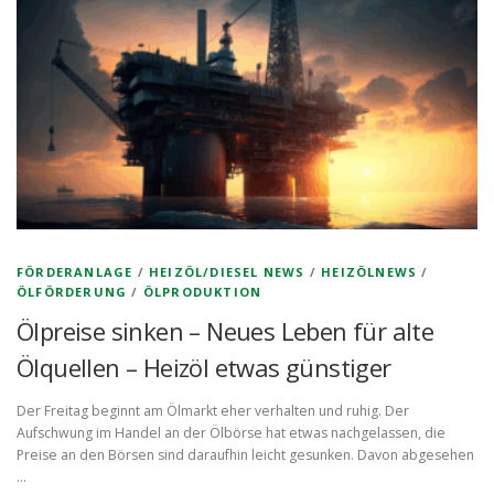
FÖRDERANLAGE
/
HEIZÖL/DIESEL NEWS
/
HEIZÖLNEWS
/
ÖLFÖRDERUNG
/
ÖLPRODUKTION
Ölpreise sinken – Neues Leben für alte
Ölquellen – Heizöl etwas günstiger
Der Freitag beginnt am Ölmarkt eher verhalten und ruhig. Der
Aufschwung im Handel an der Ölbörse hat etwas nachgelassen, die
Preise an den Börsen sind daraufhin leicht gesunken. Davon abgesehen
…