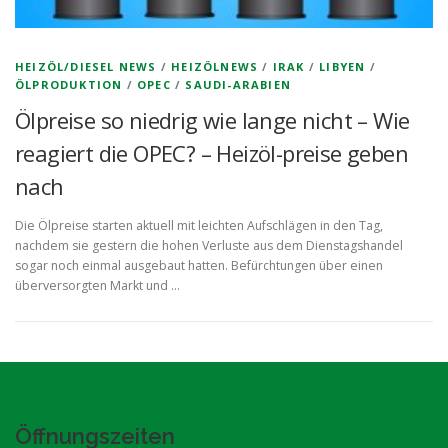
HEIZÖL/DIESEL NEWS
/
HEIZÖLNEWS
/
IRAK
/
LIBYEN
/
ÖLPRODUKTION
/
OPEC
/
SAUDI-ARABIEN
Ölpreise so niedrig wie lange nicht – Wie
reagiert die OPEC? – Heizöl-preise geben
nach
Die Ölpreise starten aktuell mit leichten Aufschlägen in den Tag,
nachdem sie gestern die hohen Verluste aus dem Dienstagshandel
sogar noch einmal ausgebaut hatten. Befürchtungen über einen
überversorgten Markt und …
Öffnungszeiten