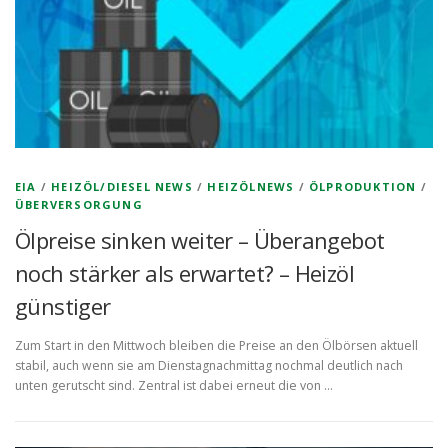
EIA
/
HEIZÖL/DIESEL NEWS
/
HEIZÖLNEWS
/
ÖLPRODUKTION
/
ÜBERVERSORGUNG
Ölpreise sinken weiter – Überangebot
noch stärker als erwartet? – Heizöl
günstiger
Zum Start in den Mittwoch bleiben die Preise an den Ölbörsen aktuell
stabil, auch wenn sie am Dienstagnachmittag nochmal deutlich nach
unten gerutscht sind. Zentral ist dabei erneut die von …